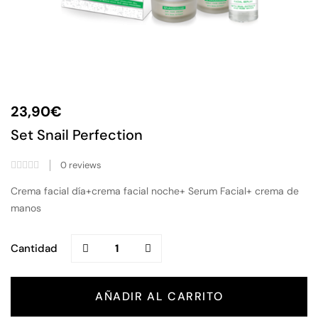
23,90
€
Set Snail Perfection
0
reviews
Crema facial día+crema facial noche+ Serum Facial+ crema de
manos
Cantidad
AÑADIR AL CARRITO