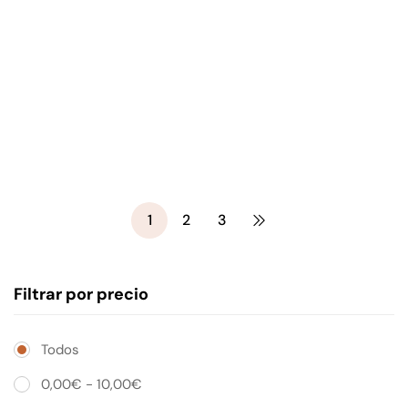
Perfection- 50ml
Hialurónico -50ml
13,90
€
12,90
€
Crema facial noche Queen
Crema facial noche Snail
Rose-50ml
and Rose Perfection -50ml
1
2
3
Filtrar por precio
Todos
0,00
€
-
10,00
€