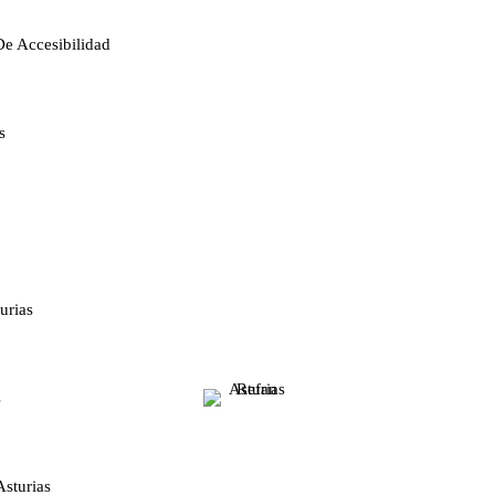
De Accesibilidad
s
urias
s
Asturias