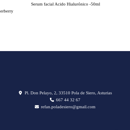
Serum facial Acido Hialurónico -50ml
Crema f
erberry
Pl. Don Pelayo, 2, 33510 Pola de Siero, Asturias
667 44 32 67
refan.poladesiero@gmail.com