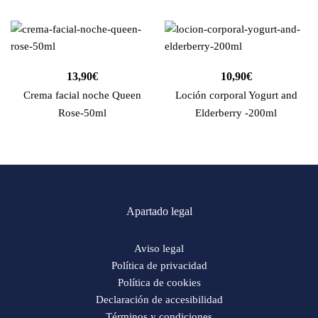
13,90
€
10,90
€
Crema facial noche Queen
Loción corporal Yogurt and
Rose-50ml
Elderberry -200ml
Apartado legal
Aviso legal
Política de privacidad
Política de cookies
Declaración de accesibilidad
Términos y condiciones